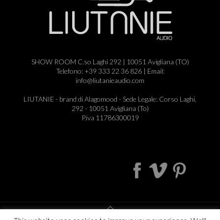
SHOW ROOM C.so Laghi 292 | 10051 Avigliana (TO)
Telefono: +39 333 22 36 826 | Email:
info@liutanieaudio.com
LIUTANIE - brand di Alagomood - Sede Legale: Corso Laghi,
292 - 10051 Avigliana (To)
P.iva 11786300019